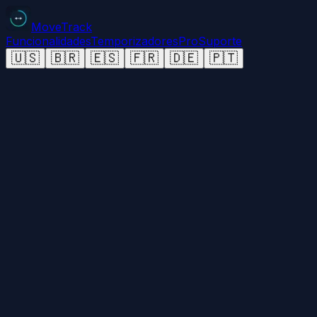
MoveTrack
Funcionalidades
Temporizadores
Pro
Suporte
🇺🇸
🇧🇷
🇪🇸
🇫🇷
🇩🇪
🇵🇹