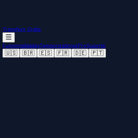
Transferir Grátis
Funcionalidades
Temporizadores
Pro
Suporte
🇺🇸
🇧🇷
🇪🇸
🇫🇷
🇩🇪
🇵🇹