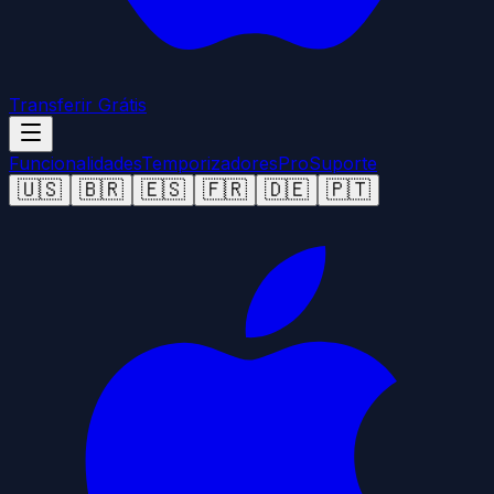
Transferir Grátis
Funcionalidades
Temporizadores
Pro
Suporte
🇺🇸
🇧🇷
🇪🇸
🇫🇷
🇩🇪
🇵🇹