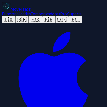
MoveTrack
Funcionalidades
Temporizadores
Pro
Suporte
🇺🇸
🇧🇷
🇪🇸
🇫🇷
🇩🇪
🇵🇹