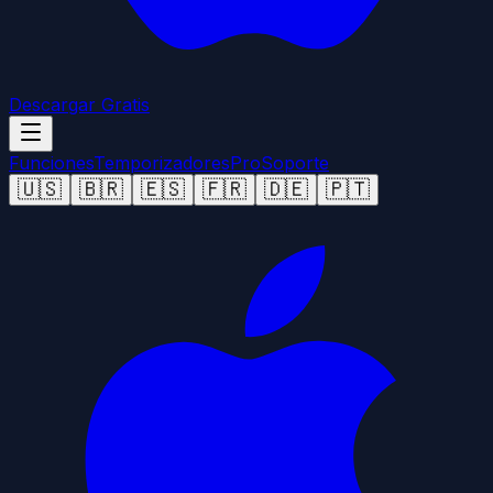
Descargar Gratis
Funciones
Temporizadores
Pro
Soporte
🇺🇸
🇧🇷
🇪🇸
🇫🇷
🇩🇪
🇵🇹