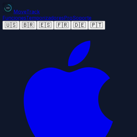
MoveTrack
Funciones
Temporizadores
Pro
Soporte
🇺🇸
🇧🇷
🇪🇸
🇫🇷
🇩🇪
🇵🇹